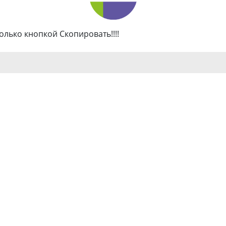
олько кнопкой Скопировать!!!!
к Manders
САЙТ МАНДЕРС